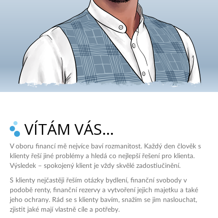
VÍTÁM VÁS…
V oboru financí mě nejvíce baví rozmanitost. Každý den člověk s
klienty řeší jiné problémy a hledá co nejlepší řešení pro klienta.
Výsledek – spokojený klient je vždy skvělé zadostiučinění.
S klienty nejčastěji řeším otázky bydlení, finanční svobody v
podobě renty, finanční rezervy a vytvoření jejich majetku a také
jeho ochrany. Rád se s klienty bavím, snažím se jim naslouchat,
zjistit jaké mají vlastně cíle a potřeby.