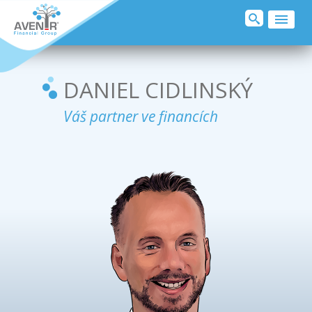
O MNĚ
REALITY
DANIEL CIDLINSKÝ
SJEDNAT POJIŠTĚNÍ
Váš partner ve financích
KLIENTI O MNĚ
DOPORUČUJI
PŘIDEJ SE
KONTAKT